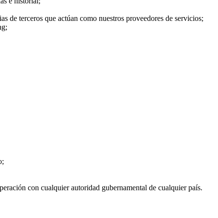
s e historial;
ias de terceros que actúan como nuestros proveedores de servicios;
ng;
o;
operación con cualquier autoridad gubernamental de cualquier país.