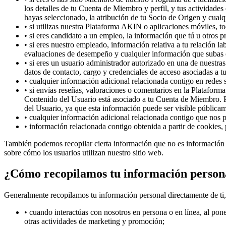
los detalles de tu Cuenta de Miembro y perfil, y tus actividade
hayas seleccionado, la atribución de tu Socio de Origen y cu
•
si utilizas nuestra Plataforma AKIN o aplicaciones móviles, 
•
si eres candidato a un empleo, la información que tú u otros p
•
si eres nuestro empleado, información relativa a tu relación l
evaluaciones de desempeño y cualquier información que subas 
•
si eres un usuario administrador autorizado en una de nuestra
datos de contacto, cargo y credenciales de acceso asociadas a tu
•
cualquier información adicional relacionada contigo en redes s
•
si envías reseñas, valoraciones o comentarios en la Platafor
Contenido del Usuario está asociado a tu Cuenta de Miembro. P
del Usuario, ya que esta información puede ser visible públicam
•
cualquier información adicional relacionada contigo que nos pr
•
información relacionada contigo obtenida a partir de cookies,
También podemos recopilar cierta información que no es información p
sobre cómo los usuarios utilizan nuestro sitio web.
¿Cómo recopilamos tu información person
Generalmente recopilamos tu información personal directamente de ti, 
•
cuando interactúas con nosotros en persona o en línea, al poner
otras actividades de marketing y promoción;