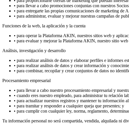
•
para proporcionarte ofertas de marketing que puedan interesarte,
•
para llevar a cabo promociones conjuntas con nuestros Socios
•
para entregarte las propias comunicaciones de marketing de AK
•
para administrar, evaluar y mejorar nuestras campañas de pub
Funciones de la web, la aplicación y la cuenta
•
para operar la Plataforma AKIN, nuestros sitios web y aplicaci
•
para evaluar y mejorar la Plataforma AKIN, nuestro sitio web 
Análisis, investigación y desarrollo
•
para realizar análisis de datos y elaborar perfiles e informes es
•
para realizar análisis de datos y crear información y conocim
•
para combinar, recopilar y crear conjuntos de datos no identifi
Procesamiento empresarial
•
para llevar a cabo nuestro procesamiento empresarial y nuestra
•
cuando eres nuestro empleado, para administrar tu relación la
•
para actualizar nuestros registros y mantener tu información al
•
para tramitar y responder a cualquier queja que presentes; y
•
para cumplir con cualquier ley, norma, reglamento, determinac
Tu información personal no será compartida, vendida, alquilada ni divu