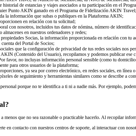
s e historial de estancias y viajes asociados a tu participación en el P
alquier Punto AKIN ganado en el Programa de Fidelización AKIN Travel
toda la información que subas o publiques en la Plataforma AKIN;
roporcionen en relación con tu solicitud;
aboral con nosotros, incluidos tus datos de nómina, número de identifica
o almacenes en nuestros ordenadores y redes;
s propiedades Socias, la información proporcionada en relación con tu 
 cuenta del Portal de Socios;
ociales que la configuración de privacidad de tus redes sociales nos per
ma AKIN (Contenido del Usuario), recopilamos y podemos publicar ese co
or favor, no incluyas información personal sensible (como tu domicilio
ente para otros usuarios de la plataforma;
oporciones, ya sea por correo electrónico, en redes sociales, en línea o
 píxeles de seguimiento y herramientas similares como se describe a con
ersonal porque no te identifica a ti ni a nadie más. Por ejemplo, pode
al?
a menos que no sea razonable o practicable hacerlo. Al recopilar infor
te en contacto con nuestros centros de soporte, al interactuar con nosot