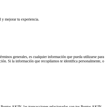
 y mejorar tu experiencia.
 términos generales, es cualquier información que pueda utilizarse para
ción. Si la información que recopilamos te identifica personalmente, o
 Puntos AKIN, las transacciones relacionadas con tus Puntos AKIN,