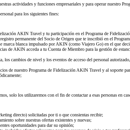
nuestras actividades y funciones empresariales y para operar nuestro P
sonal para los siguientes fines:
delización AKIN Travel y tu participación en el Programa de Fidelizac
el registro permanente del Socio de Origen que te inscribió en el Progr
 de marca blanca impulsado por AKIN (como Viajero Go) en el que decida
Socias de AKIN acceda a tu Cuenta de Miembro para la gestión de estanci
nta, los cambios de nivel y los eventos de acceso del personal autoriza
ficios de nuestro Programa de Fidelización AKIN Travel y al soporte p
iódicamente;
os, solo los utilizaremos con el fin de contactar a esas personas en ca
ing directo) solicitadas por ti o que consientas recibir;
miento sobre nuestras ofertas existentes y nuevas;
lientes oportunidades para dar su opinión;