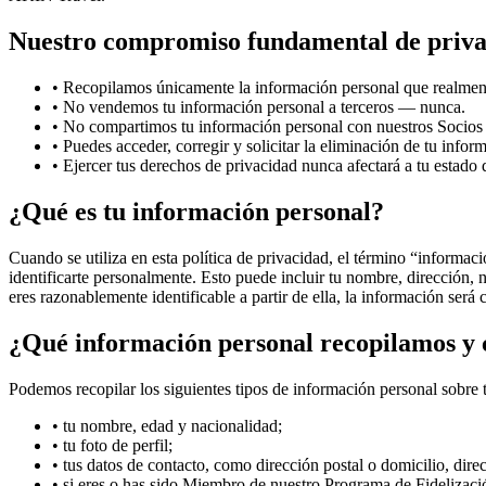
Nuestro compromiso fundamental de priv
•
Recopilamos únicamente la información personal que realment
•
No vendemos tu información personal a terceros — nunca.
•
No compartimos tu información personal con nuestros Socios 
•
Puedes acceder, corregir y solicitar la eliminación de tu inf
•
Ejercer tus derechos de privacidad nunca afectará a tu estado
¿Qué es tu información personal?
Cuando se utiliza en esta política de privacidad, el término “informaci
identificarte personalmente. Esto puede incluir tu nombre, dirección, 
eres razonablemente identificable a partir de ella, la información será
¿Qué información personal recopilamos y
Podemos recopilar los siguientes tipos de información personal sobre t
•
tu nombre, edad y nacionalidad;
•
tu foto de perfil;
•
tus datos de contacto, como dirección postal o domicilio, dire
•
si eres o has sido Miembro de nuestro Programa de Fideliza