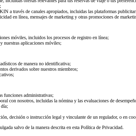
 incluidas ofertas relevantes para tus reservas de viaje o tus preferencia
;
IN a través de canales apropiados, incluidas las plataformas publicitar
licidad en línea, mensajes de marketing y otras promociones de marketi
ones móviles, incluidos los procesos de registro en línea;
y nuestras aplicaciones móviles;
tadísticos de manera no identificativa;
ientos derivados sobre nuestros miembros;
cativos;
s funciones administrativas;
boral con nosotros, incluidas la nómina y las evaluaciones de desempeñ
 día;
ión, decisión o instrucción legal y vinculante de un regulador, o en co
lgada salvo de la manera descrita en esta Política de Privacidad.