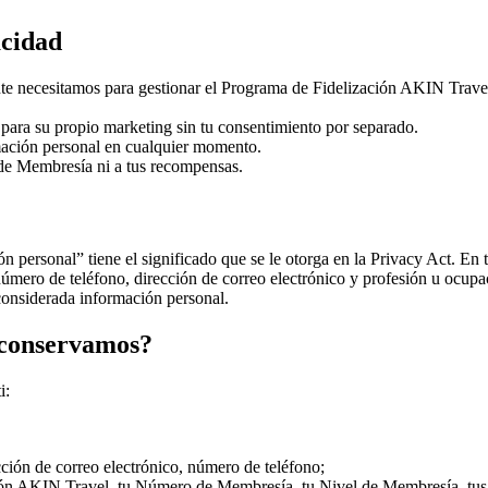
acidad
e necesitamos para gestionar el Programa de Fidelización AKIN Travel
para su propio marketing sin tu consentimiento por separado.
ormación personal en cualquier momento.
 de Membresía ni a tus recompensas.
ón personal” tiene el significado que se le otorga en la Privacy Act. En
número de teléfono, dirección de correo electrónico y profesión u ocupa
 considerada información personal.
 conservamos?
i:
cción de correo electrónico, número de teléfono;
ción AKIN Travel, tu Número de Membresía, tu Nivel de Membresía, tus